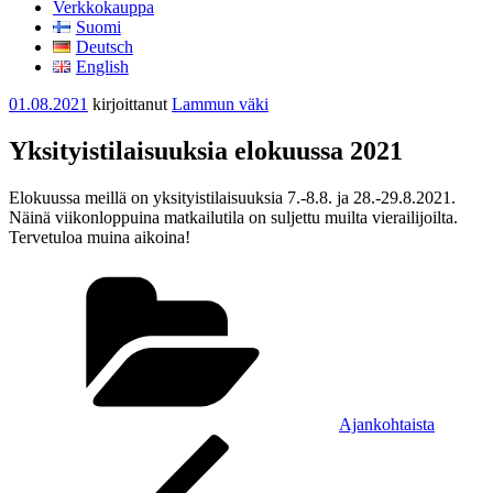
Verkkokauppa
Suomi
Deutsch
English
Julkaistu
01.08.2021
kirjoittanut
Lammun väki
Yksityistilaisuuksia elokuussa 2021
Elokuussa meillä on yksityistilaisuuksia 7.-8.8. ja 28.-29.8.2021.
Näinä viikonloppuina matkailutila on suljettu muilta vierailijoilta.
Tervetuloa muina aikoina!
Kategoriat
Ajankohtaista
Artikkelien
Edellinen
artikkeli
selaus