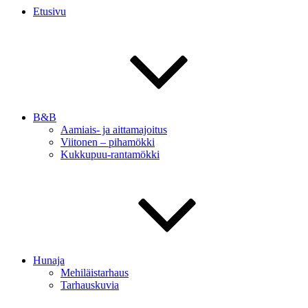
Etusivu
B&B
Aamiais- ja aittamajoitus
Viitonen – pihamökki
Kukkupuu-rantamökki
Hunaja
Mehiläistarhaus
Tarhauskuvia