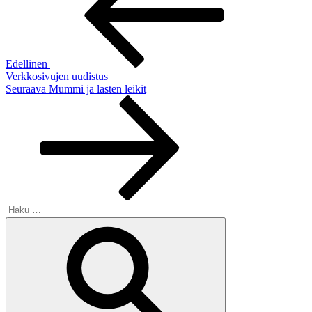
Edellinen
Verkkosivujen uudistus
Seuraava
Seuraava
Mummi ja lasten leikit
artikkeli
Etsi:
Haku