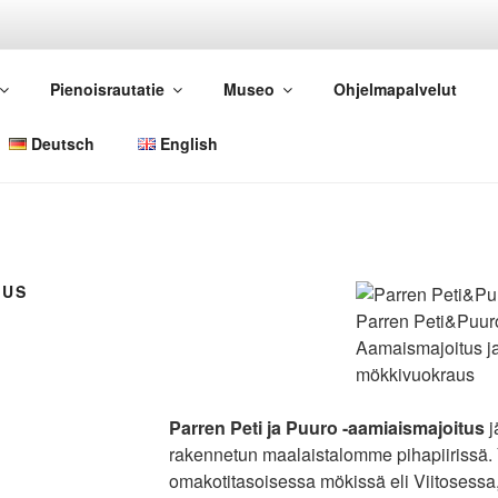
U.FI
Pienoisrautatie
Museo
Ohjelmapalvelut
tkailutilan palveluista ja tuotteista
Deutsch
English
TUS
Parren Peti&Puu
Aamaismajoitus j
mökkivuokraus
Parren Peti ja Puuro -aamiaismajoitus
j
rakennetun maalaistalomme pihapiirissä. 
omakotitasoisessa mökissä eli Viitosessa