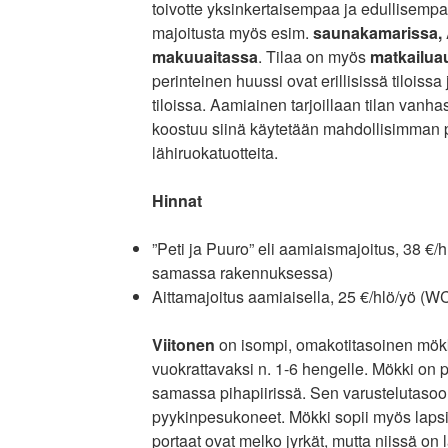
toivotte yksinkertaisempaa ja edullisempa
majoitusta myös esim.
saunakamarissa, 
makuuaitassa
. Tilaa on myös
matkailuau
perinteinen huussi ovat erillisissä tilois
tiloissa. Aamiainen tarjoillaan tilan van
koostuu siinä käytetään mahdollisimman p
lähiruokatuotteita.
Hinnat
”Peti ja Puuro” eli aamiaismajoitus, 38 €/h
samassa rakennuksessa)
Aittamajoitus aamiaisella, 25 €/hlö/yö (W
Viitonen
on isompi, omakotitasoinen mökk
vuokrattavaksi n. 1-6 hengelle. Mökki o
samassa pihapiirissä. Sen varustelutasoo
pyykinpesukoneet. Mökki sopii myös lapsi
portaat ovat melko jyrkät, mutta niissä on 