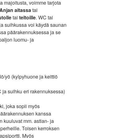
a majoitusta, voimme tarjota
Anjan aitassa
tai
tolle
tai
teltoille
. WC tai
sa ja suihkussa voi käydä saunan
hassa päärakennuksessa ja se
aljon luomu- ja
lö/yö (kylpyhuone ja keittiö
C ja suihku eri rakennuksessa)
i, joka sopii myös
n päärakennuksen kanssa
n kuuluvat mm. astian- ja
perheille. Toisen kerroksen
lapsiportti. Myös