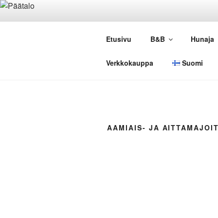
Siirry
sisältöön
LAMM
Etusivu
B&B
Hunaja
Tietoa Lammun ma
Verkkokauppa
Suomi
AAMIAIS- JA AITTAMAJOI