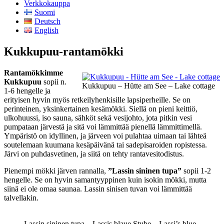
Verkkokauppa
Suomi
Deutsch
English
Kukkupuu-rantamökki
Rantamökkimme
Kukkupuu
sopii n.
Kukkupuu – Hütte am See – Lake cottage
1-6 hengelle ja
erityisen hyvin myös retkeilyhenkisille lapsiperheille. Se on
perinteinen, yksinkertainen kesämökki. Siellä on pieni keittiö,
ulkohuussi, iso sauna, sähköt sekä vesijohto, jota pitkin vesi
pumpataan järvestä ja sitä voi lämmittää pienellä lämmittimellä.
Ympäristö on idyllinen, ja järveen voi pulahtaa uimaan tai lähteä
soutelemaan kuumana kesäpäivänä tai sadepisaroiden ropistessa.
Järvi on puhdasvetinen, ja siitä on tehty rantavesitodistus.
Pienempi mökki järven rannalla,
”Lassin sininen tupa”
sopii 1-2
hengelle. Se on hyvin samantyyppinen kuin isokin mökki, mutta
siinä ei ole omaa saunaa. Lassin sinisen tuvan voi lämmittää
talvellakin.
Lassin sininen tupa – Lassis blaue Stube – Lassi’s blue