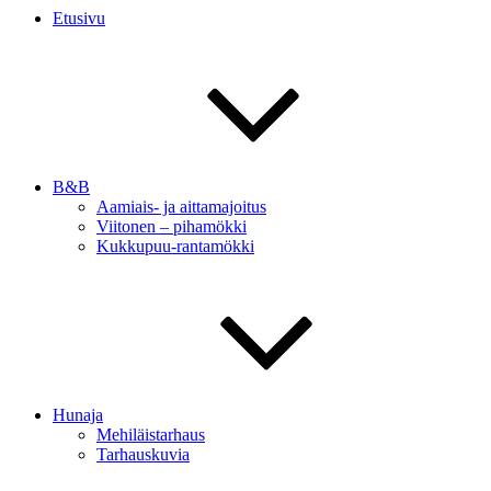
Etusivu
B&B
Aamiais- ja aittamajoitus
Viitonen – pihamökki
Kukkupuu-rantamökki
Hunaja
Mehiläistarhaus
Tarhauskuvia