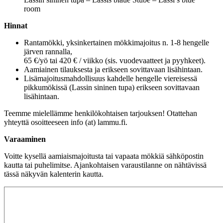
room
Hinnat
Rantamökki, yksinkertainen mökkimajoitus n. 1-8 hengelle
järven rannalla,
65 €/yö tai 420 € / viikko (sis. vuodevaatteet ja pyyhkeet).
Aamiainen tilauksesta ja erikseen sovittavaan lisähintaan.
Lisämajoitusmahdollisuus kahdelle hengelle viereisessä
pikkumökissä (Lassin sininen tupa) erikseen sovittavaan
lisähintaan.
Teemme mielellämme henkilökohtaisen tarjouksen! Otattehan
yhteyttä osoitteeseen info (at) lammu.fi.
Varaaminen
Voitte kysellä aamiaismajoitusta tai vapaata mökkiä sähköpostin
kautta tai puhelimitse. Ajankohtaisen varaustilanne on nähtävissä
tässä näkyvän kalenterin kautta.