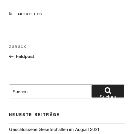
KATEGORIEN
AKTUELLES
Beitragsnavigation
Vorheriger
ZURÜCK
Beitrag
Feldpost
Suche
nach:
Suchen
NEUESTE BEITRÄGE
Geschlossene Gesellschaften im August 2021