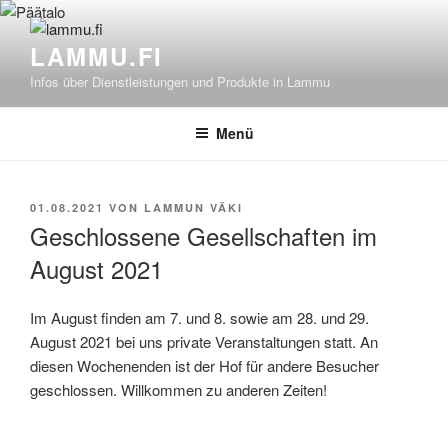
Zum
Inhalt
LAMMU.FI
springen
Infos über Dienstleistungen und Produkte in Lammu
Menü
VERÖFFENTLICHT
01.08.2021
VON
LAMMUN VÄKI
AM
Geschlossene Gesellschaften im
August 2021
Im August finden am 7. und 8. sowie am 28. und 29.
August 2021 bei uns private Veranstaltungen statt. An
diesen Wochenenden ist der Hof für andere Besucher
geschlossen. Willkommen zu anderen Zeiten!